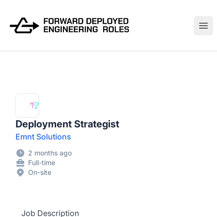
FWDDeploy.com
Ope
Deployment Strategist
Emnt Solutions
2 months ago
Full-time
On-site
Job Description