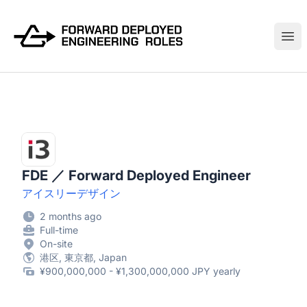
FWDDeploy.com
Ope
FDE ／ Forward Deployed Engineer
アイスリーデザイン
2 months ago
Full-time
On-site
港区, 東京都, Japan
¥900,000,000 - ¥1,300,000,000 JPY yearly