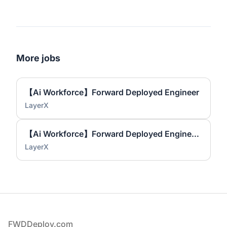
More jobs
【Ai Workforce】Forward Deployed Engineer
LayerX
【Ai Workforce】Forward Deployed Engineer (Associate)
LayerX
Footer
FWDDeploy.com